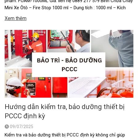
phẩm: FOAM-1000ML Giá: liên hệ 0889 217 579 Bình Chữa Cháy
Mini Xe Ôtô – Fire Stop 1000 ml – Dung tích : 1000 ml – Kích
thước nhỏ gọn. – Vỏ ngoài được làm hầu hết bằng hợp kim
Xem thêm
nhôm …
Hướng dẫn kiểm tra, bảo dưỡng thiết bị
PCCC định kỳ
09/07/2025
Kiểm tra và bảo dưỡng thiết bị PCCC định kỳ không chỉ giúp