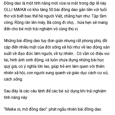
Đồng dao là một tính năng mới vừa ra mắt trong dịp lễ này.
OLLI MAIKA có kho tàng 50 bài đồng dao gắn liền với tuổi
thơ với biết bao thế hệ người Việt, chẳng hạn như: Tập tầm
vông, Rồng rắn lên mây, Bà còng đi chợ,… hứa hẹn sẽ mang
đến cho bé một trải nghiệm vô cùng thú vị.
Những bài đồng dao tuy đơn giản nhưng rất phong phú, đề
cập đến nhiều mặt của đời sống xã hội như về lao động sản
xuất về đạo đức làm người, về tự nhiên… Có vần có điệu vui
tai, hình ảnh sinh động, và luôn chứa đựng những bài học
quý giá, có ý nghĩa lớn lao, giúp trẻ em làm quen với thiên
nhiên xã hội, con người xung quanh và giáo dục cách cư xử,
cách sống.
Sau đây là các câu lệnh để các bé sử dụng khi trải nghiệm
tính năng này:
“Maika ơi, mở đồng dao”: phát ngẫu nhiên bài đồng dao.