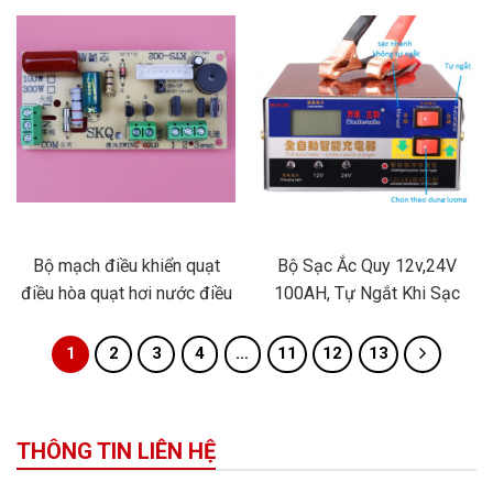
2020), Cầu dao đảo pha tự
Series: HRAM-1032TZDS+
động,đóng cắt nhanh, không
HBB-1001 (bao gồm vỏ hộp)
làm reset thiết bị.
Bộ mạch điều khiển quạt
Bộ Sạc Ắc Quy 12v,24V
điều hòa quạt hơi nước điều
100AH, Tự Ngắt Khi Sạc
khiển từ xa phiên bản Tiếng
Đầy
Việt
1
2
3
4
…
11
12
13
THÔNG TIN LIÊN HỆ