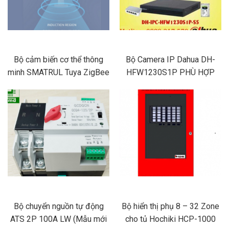
Bộ cảm biến cơ thể thông
Bộ Camera IP Dahua DH-
minh SMATRUL Tuya ZigBee
HFW1230S1P PHÙ HỢP
3.0 PIR kết nối không dây
NHÀ XƯỞNG, KHO BÃI,
cảnh báo tương thích cho
CÔNG TRÌNH…
Alexa Google Home
Bộ chuyển nguồn tự động
Bộ hiển thị phụ 8 – 32 Zone
ATS 2P 100A LW (Mẫu mới
cho tủ Hochiki HCP-1000