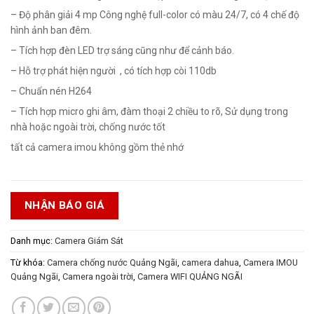
– Độ phân giải 4 mp Công nghệ full-color có màu 24/7, có 4 chế độ
hình ảnh ban đêm.
– Tích hợp đèn LED trợ sáng cũng như để cảnh báo.
– Hỗ trợ phát hiện người , có tích hợp còi 110db
– Chuẩn nén H264
– Tích hợp micro ghi âm, đàm thoại 2 chiều to rõ, Sử dụng trong
nhà hoặc ngoài trời, chống nước tốt
tất cả camera imou không gồm thẻ nhớ
NHẬN BÁO GIÁ
Danh mục:
Camera Giám Sát
Từ khóa:
Camera chống nước Quảng Ngãi
,
camera dahua
,
Camera IMOU
Quảng Ngãi
,
Camera ngoài trời
,
Camera WIFI QUẢNG NGÃI