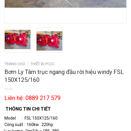
TRANG CHỦ
/
THIẾT BỊ PCCC
Bơm Ly Tâm trục ngang đầu rời hiệu windy FSL
150X125/160
Liên hệ: 0889 217 579
THÔNG TIN CHI TIẾT
Model : FSL 150X125/160
Công suất : 160kw . 220hp
Lưu lượng : Qm3/h = 185- 380