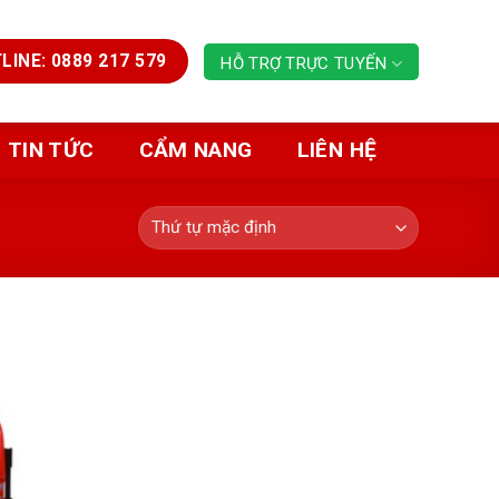
LINE: 0889 217 579
HỖ TRỢ TRỰC TUYẾN
TIN TỨC
CẨM NANG
LIÊN HỆ