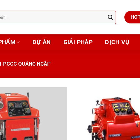
HOT
PHẨM
DỰ ÁN
GIẢI PHÁP
DỊCH VỤ
-PCCC QUẢNG NGÃI”