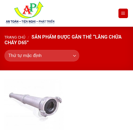
Skip
to
content
SẢN PHẨM ĐƯỢC GẮN THẺ “LĂNG CHỮA
TRANG CHỦ
/
CHÁY D65”