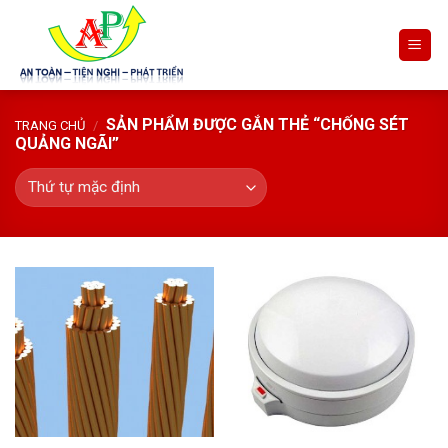
Skip
to
content
SẢN PHẨM ĐƯỢC GẮN THẺ “CHỐNG SÉT
TRANG CHỦ
/
QUẢNG NGÃI”