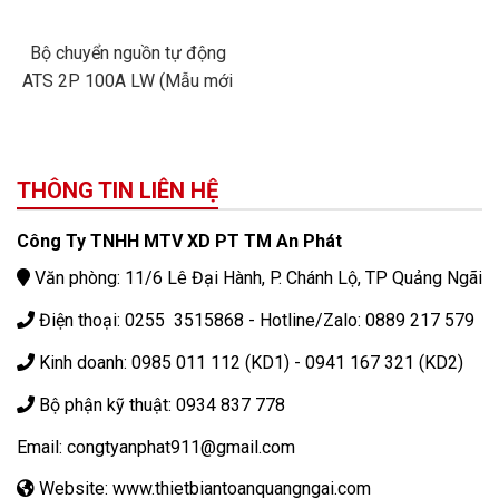
Bộ chuyển nguồn tự động
ATS 2P 100A LW (Mẫu mới
2020), Cầu dao đảo pha tự
động,đóng cắt nhanh, không
làm reset thiết bị.
THÔNG TIN LIÊN HỆ
Công Ty TNHH MTV XD PT TM An Phát
Văn phòng: 11/6 Lê Đại Hành, P. Chánh Lộ, TP Quảng Ngãi
Điện thoại: 0255 3515868 - Hotline/Zalo: 0889 217 579
Kinh doanh: 0985 011 112 (KD1) - 0941 167 321 (KD2)
Bộ phận kỹ thuật: 0934 837 778
Email: congtyanphat911@gmail.com
Website: www.thietbiantoanquangngai.com