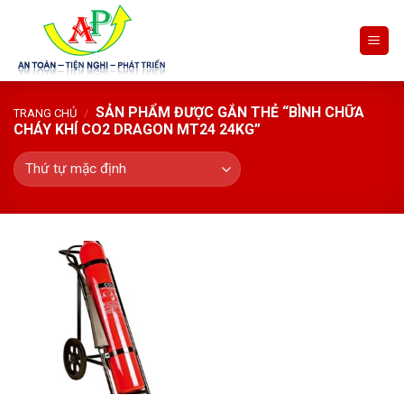
Skip
to
content
SẢN PHẨM ĐƯỢC GẮN THẺ “BÌNH CHỮA
TRANG CHỦ
/
CHÁY KHÍ CO2 DRAGON MT24 24KG”