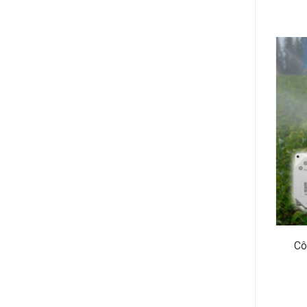
xa qua mạng
Google Nest Hub Max, màn hình thông
Cô
minh 10″ cao cấp nhất của Google