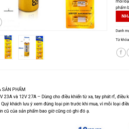
mỗi loạ
phẩm ba
NH
Danh m
Từ khóa
Ả SẢN PHẨM
V 23A và 12V 27A – Dùng cho điều khiển từ xa, tay phát rf, điều k
 Quý khách lưu ý xem đúng loại pin trước khi mua, vì mỗi loại điều 
in cũ của sản phẩm bao giờ cũng có ghi đó ạ.