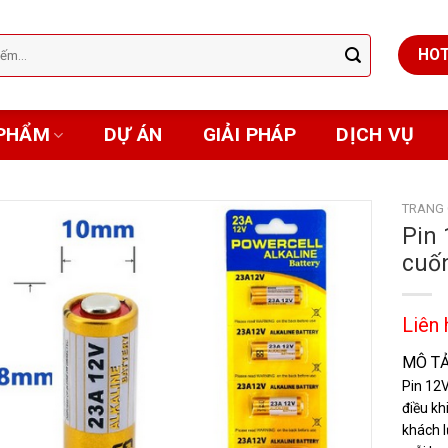
HOT
PHẨM
DỰ ÁN
GIẢI PHÁP
DỊCH VỤ
TRANG
Pin 
cuốn
Liên 
MÔ T
Pin 12V
điều kh
khách l