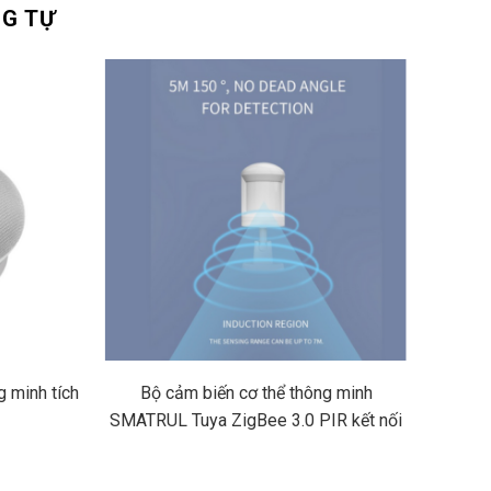
G TỰ
g minh tích
Bộ cảm biến cơ thể thông minh
Module 
SMATRUL Tuya ZigBee 3.0 PIR kết nối
không dây cảnh báo tương thích cho
Alexa Google Home