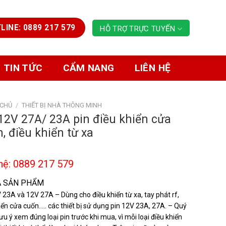
LINE: 0889 217 579
HỖ TRỢ TRỰC TUYẾN
TIN TỨC
CẨM NANG
LIÊN HỆ
 CHỦ
/
THIẾT BỊ NHÀ THÔNG MINH
12V 27A/ 23A pin điều khiển cửa
, điều khiển từ xa
hệ: 0889 217 579
Ả SẢN PHẨM
 23A và 12V 27A – Dùng cho điều khiển từ xa, tay phát rf,
iển cửa cuốn….. các thiết bị sử dụng pin 12V 23A, 27A. – Quý
ưu ý xem đúng loại pin trước khi mua, vì mỗi loại điều khiển