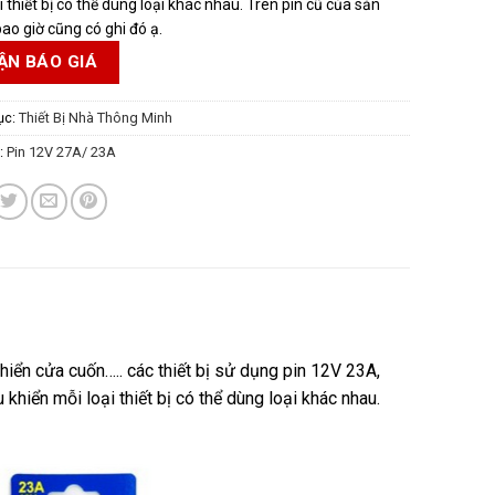
i thiết bị có thể dùng loại khác nhau. Trên pin cũ của sản
o giờ cũng có ghi đó ạ.
ẬN BÁO GIÁ
ục:
Thiết Bị Nhà Thông Minh
:
Pin 12V 27A/ 23A
hiển cửa cuốn….. các thiết bị sử dụng pin 12V 23A,
khiển mỗi loại thiết bị có thể dùng loại khác nhau.