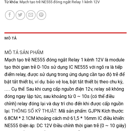
Từ khóa:
Mạch tạo trễ NE555 đóng ngắt Relay 1 kênh 12V
MÔ TẢ
MÔ TẢ SẢN PHẨM
Mạch tạo trễ NE555 đóng ngắt Relay 1 kênh 12V là module
tạo thời gian trễ 0-10s sử dụng IC NE555 với ngõ ra là tiếp
điểm relay, được sử dụng trong ứng dụng cần tạo độ trễ để
bật tắt thiết bị, ví dụ: bảo vệ loa, bật tắt thiết bị theo chu kỳ,
…… Cụ thể: Sau khi cung cấp nguồn điện 12v, relay sẽ không
đóng ngay lập tức, sau khoảng từ 0 ~ 10s (có thể điều
chỉnh) relay đóng lại và duy trì cho đến khi được cấp nguồn
lại.
THÔNG SỐ KỸ THUẬT:
Mã sản phẩm: GJPN Kích thước:
6.8CM * 2.1CM khoảng cách mở 61,5 * 16mm IC điều khiển:
NE555 Điện áp: DC 12V Điều chỉnh thời gian trễ (0 ~ 10 giây)