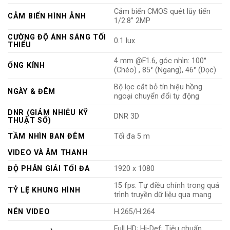
Cảm biến CMOS quét lũy tiến
CẢM BIẾN HÌNH ẢNH
1/2.8” 2MP
CƯỜNG ĐỘ ÁNH SÁNG TỐI
0.1 lux
THIỂU
4 mm @F1.6, góc nhìn: 100°
ỐNG KÍNH
(Chéo) , 85° (Ngang), 46° (Dọc)
Bộ lọc cắt bỏ tín hiệu hồng
NGÀY & ĐÊM
ngoại chuyển đổi tự động
DNR (GIẢM NHIỄU KỸ
DNR 3D
THUẬT SỐ)
TẦM NHÌN BAN ĐÊM
Tối đa 5 m
VIDEO VÀ ÂM THANH
ĐỘ PHÂN GIẢI TỐI ĐA
1920 x 1080
15 fps. Tự điều chỉnh trong quá
TỶ LỆ KHUNG HÌNH
trình truyền dữ liệu qua mạng
NÉN VIDEO
H.265/H.264
Full HD; Hi-Def; Tiêu chuẩn.