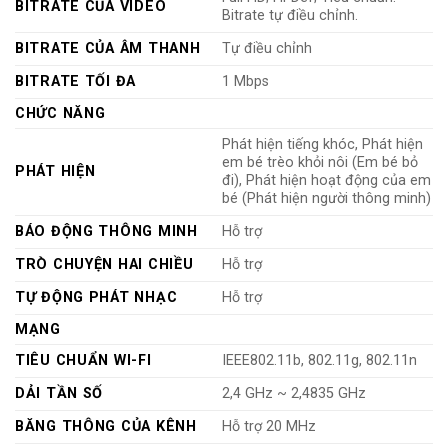
BITRATE CỦA VIDEO
Bitrate tự điều chỉnh.
BITRATE CỦA ÂM THANH
Tự điều chỉnh
BITRATE TỐI ĐA
1 Mbps
CHỨC NĂNG
Phát hiện tiếng khóc, Phát hiện
em bé trèo khỏi nôi (Em bé bỏ
PHÁT HIỆN
đi), Phát hiện hoạt động của em
bé (Phát hiện người thông minh)
BÁO ĐỘNG THÔNG MINH
Hỗ trợ
TRÒ CHUYỆN HAI CHIỀU
Hỗ trợ
TỰ ĐỘNG PHÁT NHẠC
Hỗ trợ
MẠNG
TIÊU CHUẨN WI-FI
IEEE802.11b, 802.11g, 802.11n
DẢI TẦN SỐ
2,4 GHz ~ 2,4835 GHz
BĂNG THÔNG CỦA KÊNH
Hỗ trợ 20 MHz