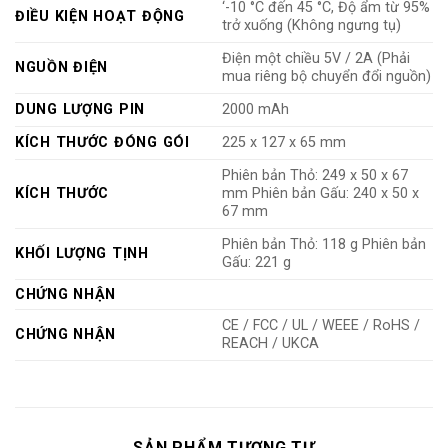
‘-10 °C đến 45 °C, Độ ẩm từ 95%
ĐIỀU KIỆN HOẠT ĐỘNG
trở xuống (Không ngưng tụ)
Điện một chiều 5V / 2A (Phải
NGUỒN ĐIỆN
mua riêng bộ chuyển đổi nguồn)
DUNG LƯỢNG PIN
2000 mAh
KÍCH THƯỚC ĐÓNG GÓI
225 x 127 x 65 mm
Phiên bản Thỏ: 249 x 50 x 67
KÍCH THƯỚC
mm Phiên bản Gấu: 240 x 50 x
67 mm
Phiên bản Thỏ: 118 g Phiên bản
KHỐI LƯỢNG TỊNH
Gấu: 221 g
CHỨNG NHẬN
CE / FCC / UL / WEEE / RoHS /
CHỨNG NHẬN
REACH / UKCA
SẢN PHẨM TƯƠNG TỰ