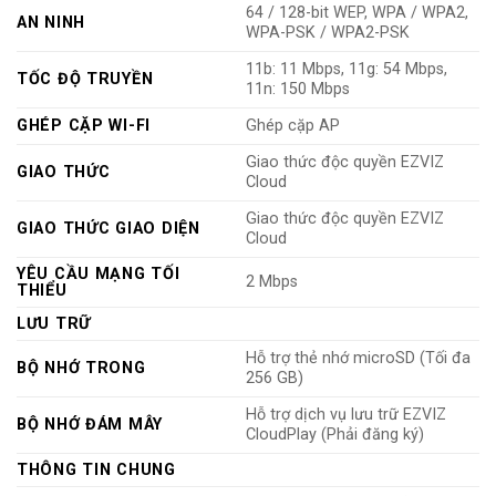
64 / 128-bit WEP, WPA / WPA2,
AN NINH
WPA-PSK / WPA2-PSK
11b: 11 Mbps, 11g: 54 Mbps,
TỐC ĐỘ TRUYỀN
11n: 150 Mbps
GHÉP CẶP WI-FI
Ghép cặp AP
Giao thức độc quyền EZVIZ
GIAO THỨC
Cloud
Giao thức độc quyền EZVIZ
GIAO THỨC GIAO DIỆN
Cloud
YÊU CẦU MẠNG TỐI
2 Mbps
THIỂU
LƯU TRỮ
Hỗ trợ thẻ nhớ microSD (Tối đa
BỘ NHỚ TRONG
256 GB)
Hỗ trợ dịch vụ lưu trữ EZVIZ
BỘ NHỚ ĐÁM MÂY
CloudPlay (Phải đăng ký)
THÔNG TIN CHUNG